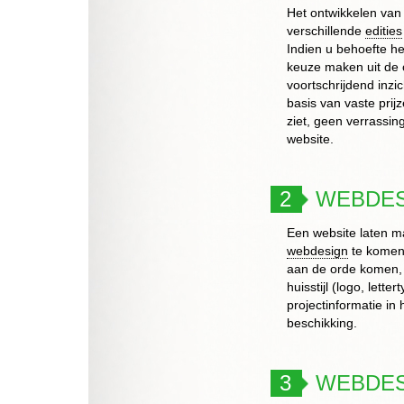
Het ontwikkelen van
verschillende
edities
Indien u behoefte h
keuze maken uit de 
voortschrijdend inzi
basis van vaste prij
ziet, geen verrassin
website.
2
WEBDES
Een website laten ma
webdesign
te komen,
aan de orde komen, 
huisstijl (logo, let
projectinformatie in 
beschikking.
3
WEBDES