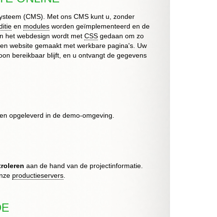
steem (CMS). Met ons CMS kunt u, zonder
ditie
en
modules
worden geïmplementeerd en de
an het webdesign wordt met
CSS
gedaan om zo
is een website gemaakt met werkbare pagina's. Uw
n bereikbaar blijft, en u ontvangt de gegevens
t en opgeleverd in de demo-omgeving.
roleren
aan de hand van de projectinformatie.
onze
productieservers
.
DE