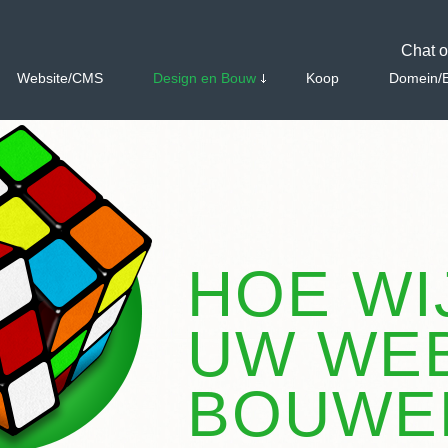
Chat o
Website/CMS
Design en Bouw
Koop
Domein/E
HOE WI
UW WEB
BOUWE