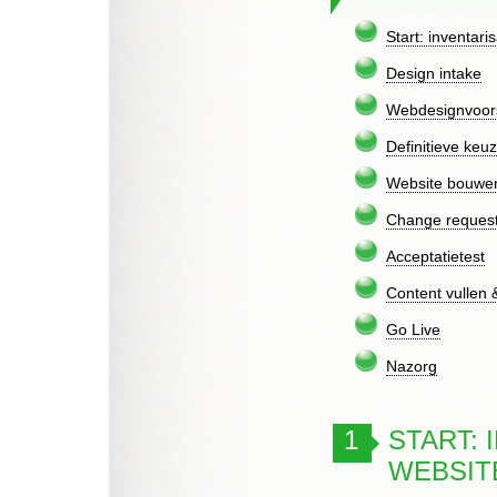
Start: inventar
Design intake
Webdesignvoors
Definitieve keu
Website bouwe
Change reques
Acceptatietest
Content vullen 
Go Live
Nazorg
1
START: 
WEBSIT