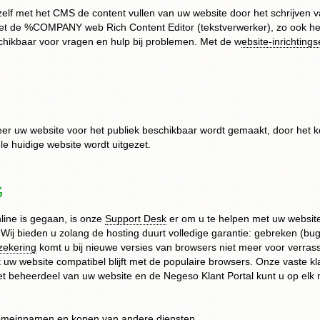
 zelf met het CMS de content vullen van uw website door het schrijven
et de %COMPANY web Rich Content Editor (tekstverwerker), zo ook he
chikbaar voor vragen en hulp bij problemen. Met de w
ebsite-inrichtings
eer uw website voor het publiek beschikbaar wordt gemaakt, door het
e huidige website wordt uitgezet.
G
line is gegaan, is onze
Support Desk
er om u te helpen met uw websit
Wij bieden u zolang de hosting duurt volledige garantie: gebreken (
bug
zekering
komt u bij nieuwe versies van browsers niet meer voor verras
 uw website compatibel blijft met de populaire browsers. Onze vaste kl
et beheerdeel van uw website en de Negeso Klant Portal kunt u op elk 
omeinnamen
en kopen van andere diensten,