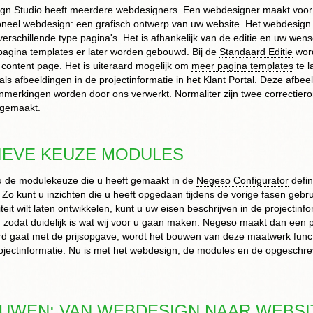
n Studio heeft meerdere webdesigners. Een webdesigner maakt voor 
ioneel webdesign: een grafisch ontwerp van uw website. Het webdesign
verschillende type pagina's. Het is afhankelijk van de editie en uw wens
 pagina templates er later worden gebouwd. Bij de
Standaard Editie
word
ontent page. Het is uiteraard mogelijk om
meer pagina templates
te l
 als afbeeldingen in de projectinformatie in het Klant Portal. Deze af
nmerkingen worden door ons verwerkt. Normaliter zijn twee correctie
 gemaakt.
TIEVE KEUZE MODULES
u de modulekeuze die u heeft gemaakt in de
Negeso Configurator
defin
. Zo kunt u inzichten die u heeft opgedaan tijdens de vorige fasen gebr
teit
wilt laten ontwikkelen, kunt u uw eisen beschrijven in de projectinf
ief, zodat duidelijk is wat wij voor u gaan maken. Negeso maakt dan een
ord gaat met de prijsopgave, wordt het bouwen van deze maatwerk funct
ojectinformatie. Nu is met het webdesign, de modules en de opgeschrev
OUWEN: VAN WEBDESIGN NAAR WEBSI