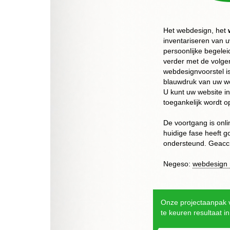
Het webdesign, het
inventariseren van 
persoonlijke begelei
verder met de volg
webdesignvoorstel is
blauwdruk van uw we
U kunt uw website i
toegankelijk wordt op
De voortgang is onli
huidige fase heeft g
ondersteund. Geaccr
Negeso:
webdesign
Onze projectaanpak v
te keuren resultaat i