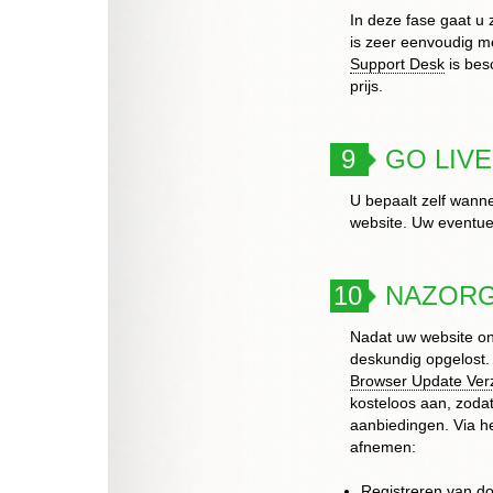
In deze fase gaat u
is zeer eenvoudig m
Support Desk
is bes
prijs.
9
GO LIVE
U bepaalt zelf wann
website. Uw eventuel
10
NAZOR
Nadat uw website on
deskundig opgelost. 
Browser Update Ver
kosteloos aan, zodat
aanbiedingen. Via h
afnemen:
Registreren van
d