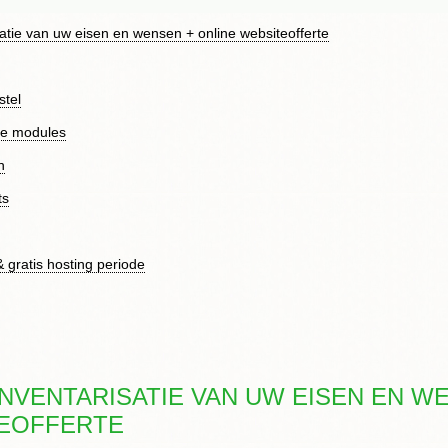
isatie van uw eisen en wensen + online websiteofferte
tel
ze modules
n
ts
& gratis hosting periode
INVENTARISATIE VAN UW EISEN EN W
EOFFERTE