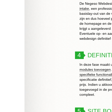
De Negeso Webdesig
intake
, een profess
basislay-out van de 
zijn en dus hoeveel
de homepage en de c
krijgt u aangeleverd
Eventuele op- en aa
webdesign definitief
4
DEFINI
In deze fase maakt 
modules toevoegen
specifieke functionali
specificatie definit
prijs. Indien u akko
toegevoegd in de pr
compleet.
5
SITE B