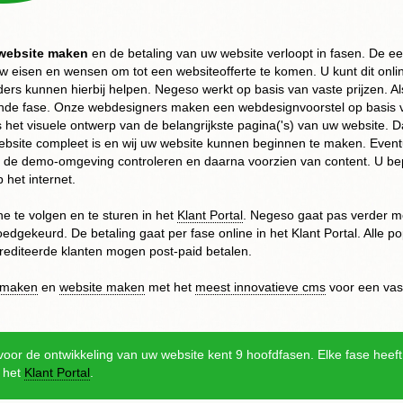
website maken
en de betaling van uw website verloopt in fasen. De ee
uw eisen en wensen om tot een websiteofferte te komen. U kunt dit onl
ders kunnen hierbij helpen. Negeso werkt op basis van vaste prijzen. Al
ende fase. Onze webdesigners maken een webdesignvoorstel op basis
 het visuele ontwerp van de belangrijkste pagina('s) van uw website. 
bsite compleet is en wij uw website kunnen beginnen te maken. Eve
n de demo-omgeving controleren en daarna voorzien van content. U be
 het internet.
ne te volgen en te sturen in het
Klant Portal
. Negeso gaat pas verder me
oedgekeurd. De betaling gaat per fase online in het Klant Portal. Alle
editeerde klanten mogen post-paid betalen.
 maken
en
website maken
met het
meest innovatieve cms
voor een vast
oor de ontwikkeling van uw website kent 9 hoofdfasen. Elke fase heeft
n het
Klant Portal
.