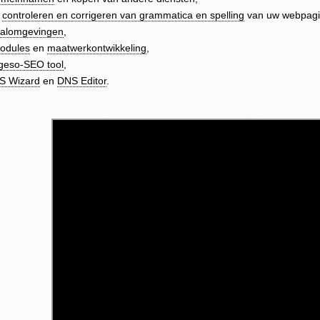
n
controleren en corrigeren van grammatica en spelling
van uw webpagina
aalomgevingen
,
odules
en
maatwerkontwikkeling
,
geso-SEO tool
,
S Wizard
en
DNS Editor
.