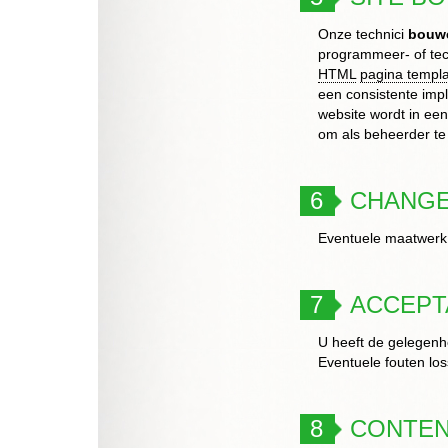
Onze technici
bouwe
programmeer- of tec
HTML
pagina templ
een consistente impl
website wordt in ee
om als beheerder te
6
CHANGE
Eventuele maatwerk 
7
ACCEPT
U heeft de gelegenh
Eventuele fouten los
8
CONTEN