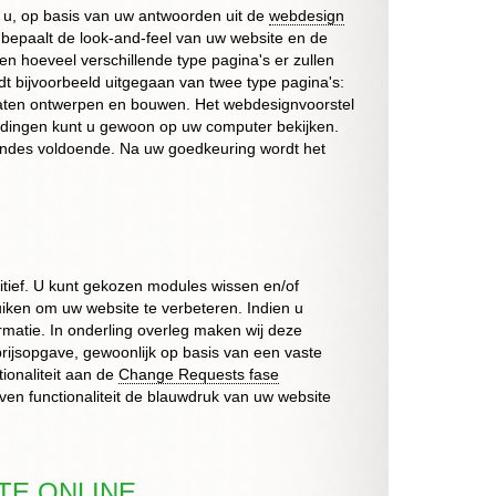
u, op basis van uw antwoorden uit de
webdesign
 bepaalt de
look-and-feel
van uw website en de
en hoeveel verschillende type pagina's er zullen
t bijvoorbeeld uitgegaan van twee type pagina's:
aten ontwerpen en bouwen. Het webdesignvoorstel
beeldingen kunt u gewoon op uw computer bekijken.
rondes voldoende. Na uw goedkeuring wordt het
itief. U kunt gekozen modules wissen en/of
uiken om uw website te verbeteren. Indien u
ormatie. In onderling overleg maken wij deze
 prijsopgave, gewoonlijk op basis van een vaste
ionaliteit aan de
Change Requests fase
en functionaliteit de blauwdruk van uw website
TE ONLINE