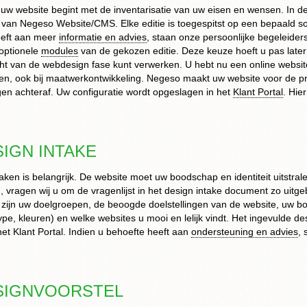
 uw website begint met de inventarisatie van uw eisen en wensen. In d
van Negeso Website/CMS. Elke editie is toegespitst op een bepaald soor
eeft aan meer
informatie en advies
, staan onze persoonlijke begeleider
optionele
modules
van de gekozen editie. Deze keuze hoeft u pas later i
cht van de webdesign fase kunt verwerken. U hebt nu een online websiteo
zen, ook bij maatwerkontwikkeling. Negeso maakt uw website voor de prij
gen achteraf. Uw configuratie wordt opgeslagen in het
Klant Portal
. Hie
IGN INTAKE
ken is belangrijk. De website moet uw boodschap en identiteit uitstra
 vragen wij u om de vragenlijst in het design intake document zo uitgeb
zijn uw doelgroepen, de beoogde doelstellingen van de website, uw boo
tertype, kleuren) en welke websites u mooi en lelijk vindt. Het ingevulde
het Klant Portal. Indien u behoefte heeft aan
ondersteuning en advies
, 
IGNVOORSTEL