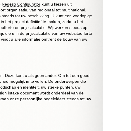
e
Negeso Configurator
kunt u kiezen uit
t organisatie, van regionaal tot multinational.
s steeds tot uw beschikking. U kunt een voorlopige
n het project definitief te maken, zodat u het
fferte en prijscalculatie. Wij werken steeds op
s die u in de prijscalculatie van uw websiteofferte
r vindt u alle informatie omtrent de bouw van uw
len. Deze kent u als geen ander. Om tot een goed
reid mogelijk in te vullen. De onderwerpen die
dschap en identiteit, uw sterke punten, uw
 design intake document wordt onderdeel van de
staan onze persoonlijke begeleiders steeds tot uw