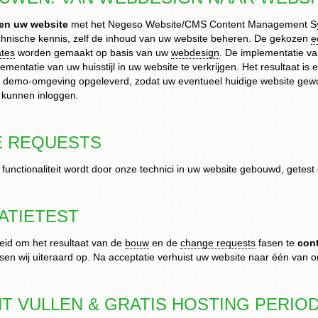
n uw website
met het Negeso Website/CMS Content Management Sy
hnische kennis, zelf de inhoud van uw website beheren. De gekozen
e
ates
worden gemaakt op basis van uw
webdesign
. De implementatie v
ementatie van uw huisstijl in uw website te verkrijgen. Het resultaat 
n demo-omgeving opgeleverd, zodat uw eventueel huidige website gewoo
 kunnen inloggen.
 REQUESTS
functionaliteit wordt door onze technici in uw website gebouwd, getes
ATIETEST
eid om het resultaat van de
bouw
en de
change requests
fasen te
cont
sen wij uiteraard op. Na acceptatie verhuist uw website naar één van 
T VULLEN & GRATIS HOSTING PERIO