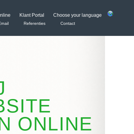
nline
Klant Portal
Choose your language
mail
Referenties
Contact
J
SITE
N ONLINE